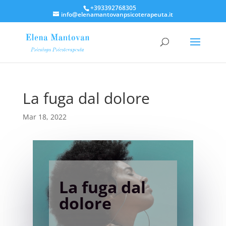
+393392768305
info@elenamantovanpsicoterapeuta.it
La fuga dal dolore
Mar 18, 2022
La fuga dal
dolore