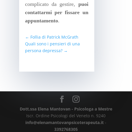
complicato da gestire,
p
uoi
contattarmi per fissare un
appuntamento
.
←
Follia di Patrick McGrath
Quali sono i pensieri di una
persona depressa?
→
Dott.ssa Elena Mantovan - Psicologa a Mestre
Iscr. Ordine Psicologi del Veneto n. 9240
info@elenamantovanpsicoterapeuta.it
-
3392768305