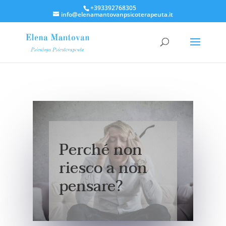
+393392768305
info@elenamantovanpsicoterapeuta.it
Perché non
riesco a non
pensare?