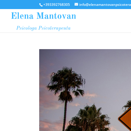
+393392768305
info@elenamantovanpsicotera