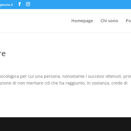
peuta.it
Homepage
Chi sono
Ps
re
icologica per cui una persona, nonostante i successi ottenuti, pro
zione di non meritare ciò che ha raggiunto. In sostanza, crede di
e