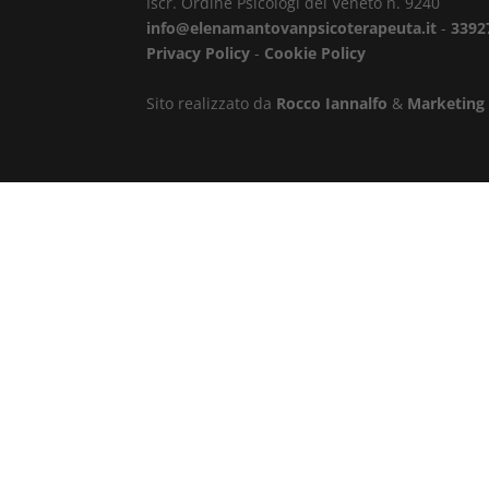
Iscr. Ordine Psicologi del Veneto n. 9240
info@elenamantovanpsicoterapeuta.it
-
3392
Privacy Policy
-
Cookie Policy
Sito realizzato da
Rocco Iannalfo
&
Marketing 