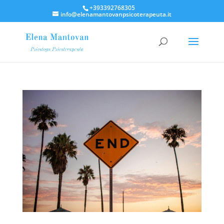
+393392768305
info@elenamantovanpsicoterapeuta.it