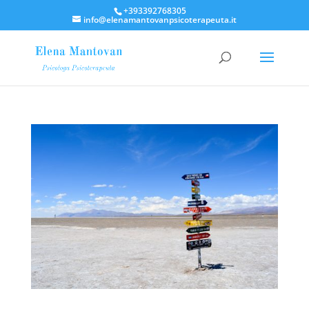
+393392768305
info@elenamantovanpsicoterapeuta.it