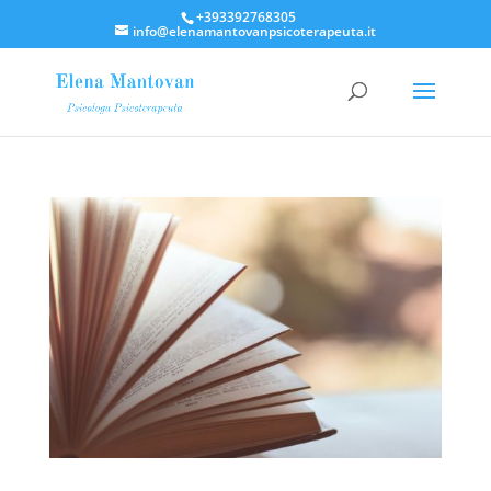
+393392768305
info@elenamantovanpsicoterapeuta.it