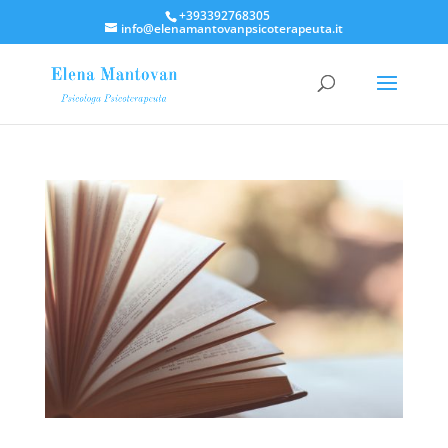
+393392768305
info@elenamantovanpsicoterapeuta.it