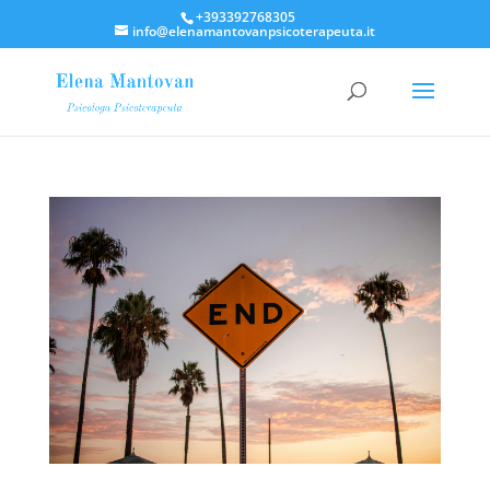
+393392768305
info@elenamantovanpsicoterapeuta.it