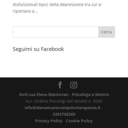
disfunzionali tipici della depressione tra cui si
riportano a...
Seguimi su Facebook
Dott.ssa Elena Mantovan - Psicologa a Mestre
Iscr. Ordine Psicologi del Veneto n. 9240
info@elenamantovanpsicoterapeuta.it
-
3392768305
Privacy Policy
-
Cookie Policy