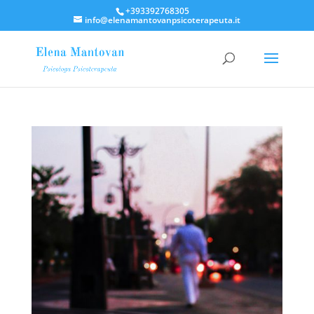
+393392768305
info@elenamantovanpsicoterapeuta.it