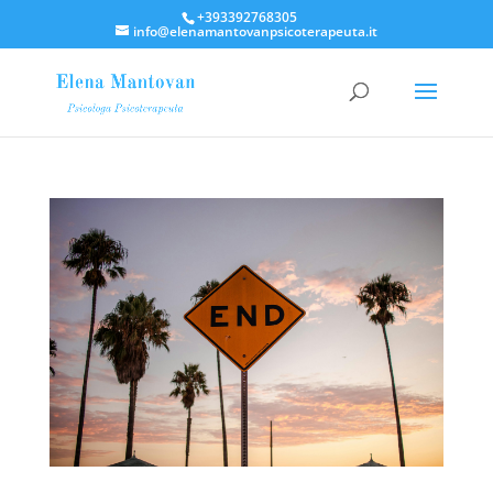
+393392768305
info@elenamantovanpsicoterapeuta.it