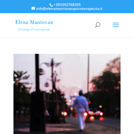
+393392768305
info@elenamantovanpsicoterapeuta.it