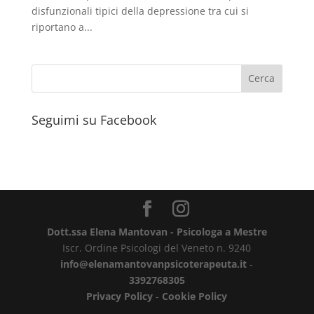
disfunzionali tipici della depressione tra cui si
riportano a...
Seguimi su Facebook
Dott.ssa Elena Mantovan - Psicologa a Mestre
Iscr. Ordine Psicologi del Veneto n. 9240
info@elenamantovanpsicoterapeuta.it
-
3392768305
Privacy Policy
-
Cookie Policy